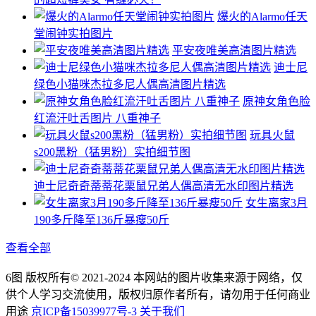
爆火的Alarmo任天
堂闹钟实拍图片
平安夜唯美高清图片精选
迪士尼
绿色小猫咪杰拉多尼人偶高清图片精选
原神女角色脸
红流汗吐舌图片 八重神子
玩具火鼠
s200黑粉（猛男粉）实拍细节图
迪士尼奇奇蒂蒂花栗鼠兄弟人偶高清无水印图片精选
女生离家3月
190多斤降至136斤暴瘦50斤
查看全部
6图 版权所有© 2021-2024 本网站的图片收集来源于网络，仅
供个人学习交流使用，版权归原作者所有，请勿用于任何商业
用途
京ICP备15039977号-3
关于我们