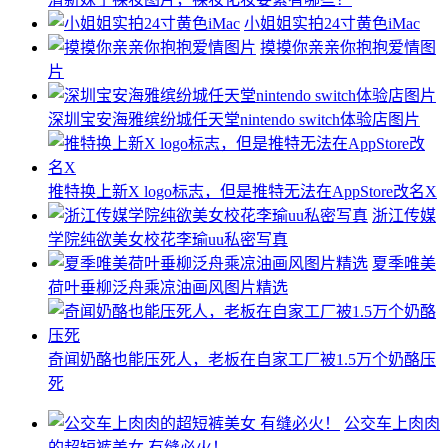
小姐姐实拍24寸黄色iMac
摸摸你亲亲你抱抱爱情图
片
深圳宝安海雅缤纷城任天堂nintendo switch体验店图片
推特换上新X logo标志，但是推特无法在AppStore改名X
浙江传媒
学院纯欲美女校花李瑜uu私密写真
夏季唯美
荷叶垂柳泛舟乘凉油画风图片精选
奇闻奶酪也能压死人，老板在自家工厂被1.5万个奶酪压
死
公交车上肉肉
的超短裤美女 有缝必火！