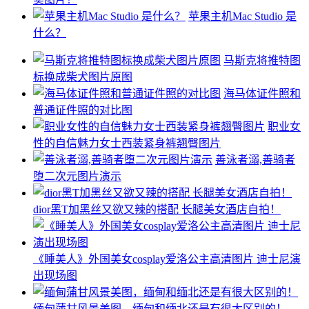
苹果主机Mac Studio 是
什么？
马斯克将推特图
标换成柴犬图片原图
海马体证件照和
普通证件照的对比图
职业女
性的自信魅力女士西装紧身裤翘臀图片
善泳者溺,善骑者
堕二次元图片演示
dior黑T加黑丝又欲又辣的搭配 长腿美女酒店自拍！
《睡美人》外国美女cosplay爱洛公主高清图片 迪士尼演
出现场图
缅甸蒲甘风景美图，缅甸和缅北还是有很大区别的！