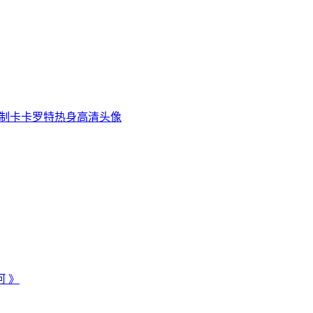
绘制卡卡罗特热身高清头像
 》