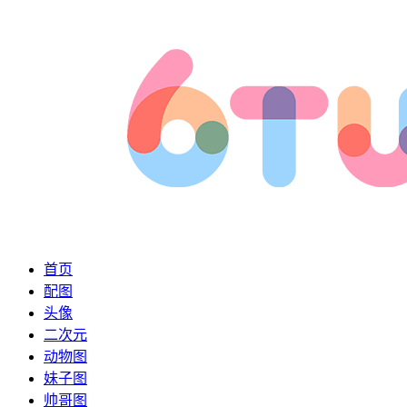
首页
配图
头像
二次元
动物图
妹子图
帅哥图