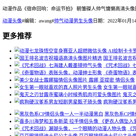
动漫作品《宿命回响：命运节拍》 朝雏磔人帅气慵懒高清头像
动漫头像
#编辑：awang#
帅气动漫男生头像
日期：2022年01月14
更多推荐
国王排名波吉
《咒术回战》
《奇蛋物语》
女生第一眼就
鬼灭
疯狗硬汉爹系
黑灰色系CP
《
豆豆眼搞怪迪士尼公主头