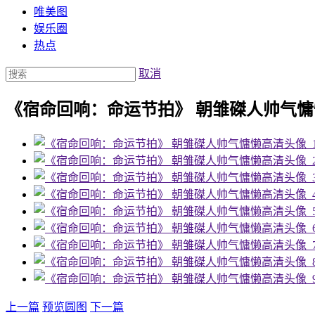
唯美图
娱乐圈
热点
取消
《宿命回响：命运节拍》 朝雏磔人帅气
上一篇
预览圆图
下一篇