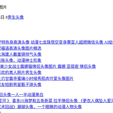
图片
日 #
男生头像
动漫七龙珠悟空变身赛亚人超燃微信头像 AI
祝福语高清头像图片精选
七海建人戴墨镜帅气头像
表账头像，动漫绅士形象
美少女战士露娜猫情侣头像图片 露娜 亚提密 情侣头像
喜欢的真人照片男生头像
之刃甘露寺蜜璃小时候秀肌肉可爱头像图片
男友短剧男星甄子琦头像
情侣头像一人一半动漫黑白
喜多川海梦和五条新菜 拉手情侣头像 《更衣人偶坠入爱河
咒术回战》漏瑚头像，一个眼睛的动漫人物头像
像