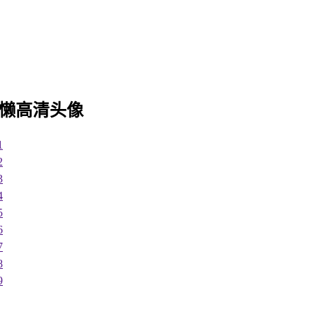
慵懒高清头像