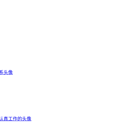
色系头像
认真工作的头像