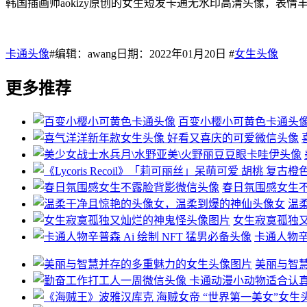
韩国插画师aokizy原创的女生短发卡通无水印高清头像，表
卡通头像
#编辑：awang日期：2022年01月20日 #
女生头像
更多推荐
百变小樱小可黄色卡通头
春日氛围感女生
温
女生寂寞孤独
卡通人物辛普
美丽与智