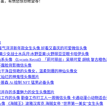
情丰富，有愤怒惊恐绝望等！
像
喜气洋洋新年款女生头像 好看又喜庆的可爱微信头像
美少女战士水兵月\水野亚美\火野丽豆豆眼卡哇伊头像
《Lycoris Recoil》「莉可丽丝」呆萌可爱 胡桃 复古橙
不露脸背影微信头像
柔干净且惊艳的头像女，温柔到爆的神仙头像女
又灿烂的神鬼怪头像图片
森 Ai 绘制 NFT 猛男必备头像
慧并存的多重魅力的女生头像图片
勤奋工作打工人一周微信头像 卡通动漫小动物适合
《海贼王》波雅汉库克 海贼女帝 “世界第一美女”女生头像