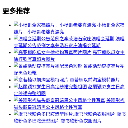
更多推荐
小杨哥全家福
照片，小杨哥老婆真漂亮
演唱
会延期公告范例之李荣浩石家庄演唱会延期
高亚麟吃瓜女主
徐梓钧写真照片图片
景甜活动穿搭亮片裙
配黑色短靴
章若楠以前淘宝模特照片
赵丽颖37岁生日高
定纱裙完整组图
关晓彤抱
猫头戴皇冠暗黑公主风格个性写真
虞书
欣粉色多巴胺造型图片,虞书欣粉色衣服图片