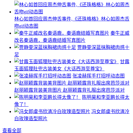
林心如首回应周杰伸舌事件,《还珠格格》林心如周杰舌
吻gif动态图
秦牛正威
改名秦语鹿，秦语鹿结婚写真图片
贾静雯深蓝抹胸裙肉感十
足
甘露
玉面狐狸肚兜古装美女《大话西游至尊宝》
张凌赫挥手打招呼动态图
赵丽颖露背装美背图片 赵丽颖露背礼服出席芭莎派对
陈明昊和李亚鹏长得太
像了！
冯女郎虞书欣清冷
白玫瑰造型照片
查看全部