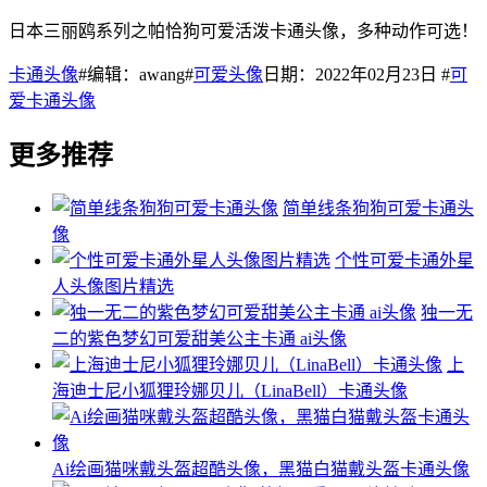
日本三丽鸥系列之帕恰狗可爱活泼卡通头像，多种动作可选！
卡通头像
#编辑：awang#
可爱头像
日期：2022年02月23日 #
可
爱卡通头像
更多推荐
简单线条狗狗可爱卡通头
像
个性可爱卡通外星
人头像图片精选
独一无
二的紫色梦幻可爱甜美公主卡通 ai头像
上
海迪士尼小狐狸玲娜贝儿（LinaBell）卡通头像
Ai绘画猫咪戴头盔超酷头像，黑猫白猫戴头盔卡通头像