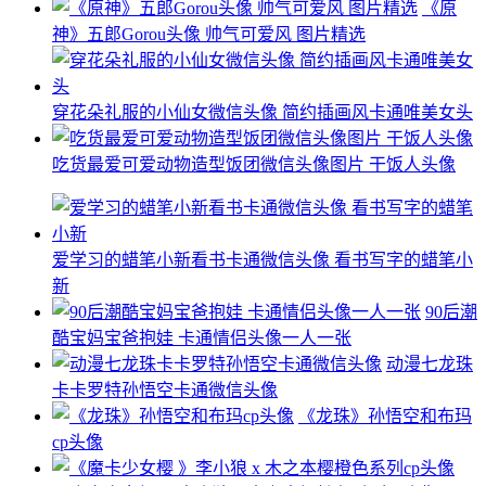
《原
神》五郎Gorou头像 帅气可爱风 图片精选
穿花朵礼服的小仙女微信头像 简约插画风卡通唯美女头
吃货最爱可爱动物造型饭团微信头像图片 干饭人头像
爱学习的蜡笔小新看书卡通微信头像 看书写字的蜡笔小
新
90后潮
酷宝妈宝爸抱娃 卡通情侣头像一人一张
动漫七龙珠
卡卡罗特孙悟空卡通微信头像
《龙珠》孙悟空和布玛
cp头像