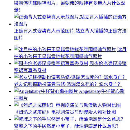
梁朝伟忧郁眼神图片，梁朝伟的眼神有多迷人为什么深
邃！
正确背入式姿势真人示范图片,站立背入插插的正确方法
图片
沈月
拍的小孩哥王星越雪地鲜花氛围感帅气照片
周杰伦老婆昆凌镂
空裙写真秀身材
老友记钱德勒扮演者马修·派瑞怎么死的？溺水身亡？
Angelababy牛仔背心街
拍图片
《烈焰之武庚纪》电视剧演员与动漫版人物对比图
繁城之下凶手居然是小宝子，酥油泡螺是什么意思？