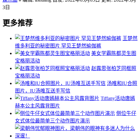
3日
更多推荐
王楚然
维多利亚的秘密图片 罕见王楚然瑜伽裤
美女学霸陈都灵生图
宝格丽活动
赵露思张柏芝同框照
宝格丽活动
汤唯和IU合照
图片，IU汤唯互送手写信
Tiffany活动唐嫣
赫本公主风露背图片
侧位牛仔
女式体位最简单三个动作图片演示