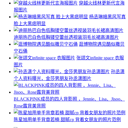
穿越火线林更新代言海
报图片
杨丞琳暗黑风写真
脸上大黑痣明显
迪丽热巴白色低胸镂空蕾丝透视装羽毛长裙高清图片
逛博物院遇见酷似撒贝
宁石俑
张颂文infinite space 衣服
图片
孙丞潇
个人资料曝光，金莎男朋友孙丞潇图片
BLACKPINK成员的四人背影照 ，Jennie、Lisa、Jisoo、
Rose露背美背照
陈星旭用单手背章若楠 甜腻cp 背着女朋友的照片范例