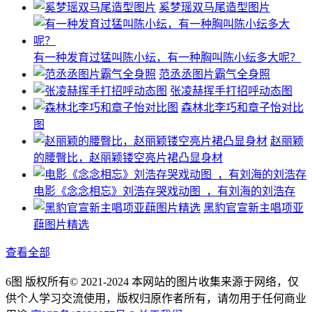
奚梦瑶双马尾造型图片
有一种发育过猛叫陈小纭，有一种胸叫陈小纭多大呢？
范丞丞图片霸气全身照
张凌赫挥手打招呼动态图
森林北李巧和章子怡对比
图
赵丽颖
的腰臀比，赵丽颖镂空亮片裙凸显身材
电影《念念相忘》刘浩存哭戏动图 ​​​ ，有刘海的刘浩存
黑豹官宣新主唱项亚
蕻图片精选
查看全部
6图 版权所有© 2021-2024 本网站的图片收集来源于网络，仅
供个人学习交流使用，版权归原作者所有，请勿用于任何商业