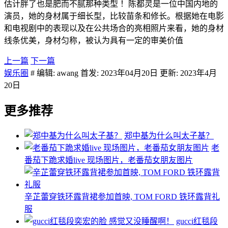
估计胖了也是肥而不腻那种类型 ​！陈都灵是一位中国内地的
演员，她的身材属于细长型，比较苗条和修长。根据她在电影
和电视剧中的表现以及在公共场合的亮相照片来看，她的身材
线条优美，身材匀称，被认为具有一定的审美价值
上一篇
下一篇
娱乐圈
# 编辑: awang 首发: 2023年04月20日 更新: 2023年4月
20日
更多推荐
郑中基为什么叫太子基？
老
番茄下跪求婚live 现场图片，老番茄女朋友图片
辛芷蕾穿铁环露背裙参加首映, TOM FORD 铁环露背礼
服
gucci红毯段