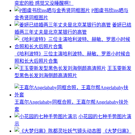
奕宏的脸 感觉又没睡醒啊！
P图虞书欣ins晒与
金秀贤同框图片
姜妍已结
婚两三年丈夫是北京某银行的高管
《哈利波特》三位主演哈利波特、赫敏、罗恩小时候合
照和长大后照片合集
王玉雯新发
型黑色长发刘海侧颜高清照片
王嘉尔Angelababy同框合照，王嘉尔帮Angelababy扶外
套
小花园的七种手势图片演
示
《大梦归离》