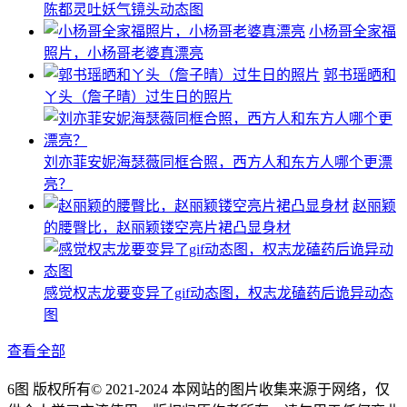
陈都灵吐妖气镜头动态图
小杨哥全家福
照片，小杨哥老婆真漂亮
郭书瑶晒和
ㄚ头（詹子晴）过生日的照片
刘亦菲安妮海瑟薇同框合照，西方人和东方人哪个更漂
亮？
赵丽颖
的腰臀比，赵丽颖镂空亮片裙凸显身材
感觉权志龙要变异了gif动态图，权志龙磕药后诡异动态
图
查看全部
6图 版权所有© 2021-2024 本网站的图片收集来源于网络，仅