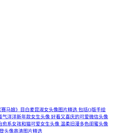
《赛马娘》目白麦昆淑女头像图片精选 包括Q版手绘
喜气洋洋新年款女生头像 好看又喜庆的可爱微信头像
治愈系女孩和猫可爱女生头像 温柔旧漫多色闺蜜头像
加登头像高清图片精选