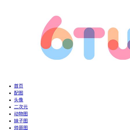
首页
配图
头像
二次元
动物图
妹子图
帅哥图