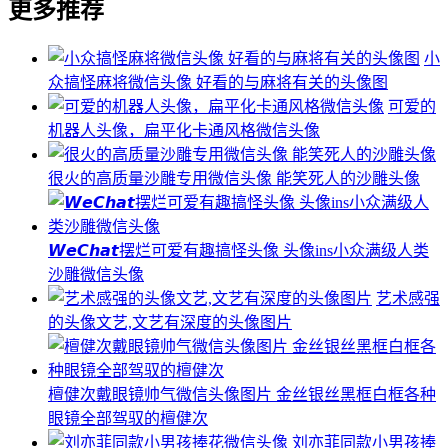
更多推荐
小
众搞怪麻将微信头像 好看的与麻将有关的头像图
可爱的
机器人头像，扁平化卡通风格微信头像
很火的高质量沙雕专用微信头像 能笑死人的沙雕头像
𝙒𝙚𝘾𝙝𝙖𝙩摆烂可爱有趣搞怪头像 ​​​头像ins小众满级人类
沙雕微信头像
艺术感强
的头像文艺,文艺有深度的头像图片
檀健次戴眼镜帅气微信头像图片 金丝银丝黑框白框各种
眼镜全部驾驭的檀健次
刘亦菲同款小男孩捧