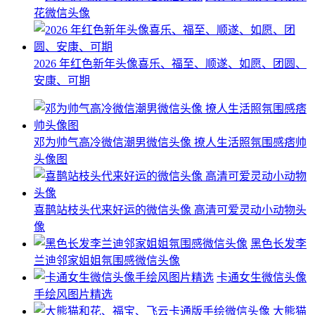
花微信头像
2026 年红色新年头像喜乐、福至、顺遂、如愿、团圆、
安康、可期
邓为帅气高冷微信潮男微信头像 撩人生活照氛围感痞帅
头像图
喜鹊站枝头代来好运的微信头像 高清可爱灵动小动物头
像
黑色长发李
兰迪邻家姐姐氛围感微信头像
卡通女生微信头像
手绘风图片精选
大熊猫