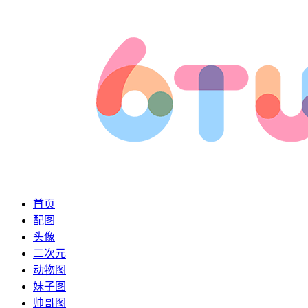
首页
配图
头像
二次元
动物图
妹子图
帅哥图