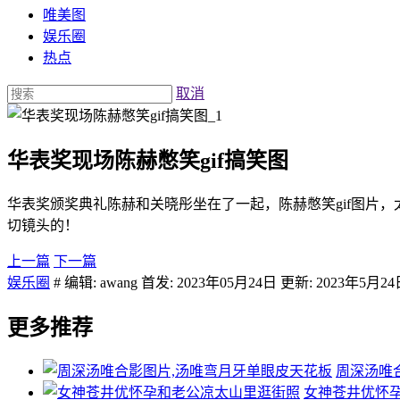
唯美图
娱乐圈
热点
取消
华表奖现场陈赫憋笑gif搞笑图
华表奖颁奖典礼陈赫和关晓彤坐在了一起，陈赫憋笑gif图片
切镜头的！
上一篇
下一篇
娱乐圈
# 编辑: awang 首发: 2023年05月24日 更新: 2023年5月2
更多推荐
周深汤唯
女神苍井优怀