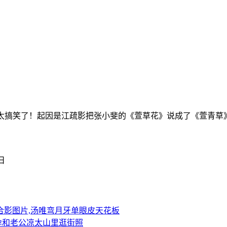
，太搞笑了！起因是江疏影把张小斐的《萱草花》说成了《萱青
4日
合影图片,汤唯弯月牙单眼皮天花板
孕和老公凉太山里逛街照