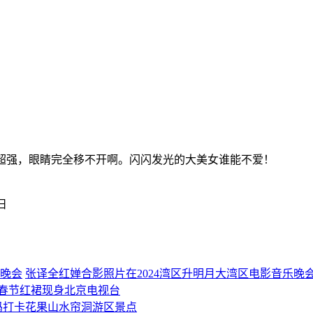
力超强，眼睛完全移不开啊。闪闪发光的大美女谁能不爱！
6日
张译全红婵合影照片在2024湾区升明月大湾区电影音乐晚
紫春节红裙现身北京电视台
妈打卡花果山水帘洞游区景点