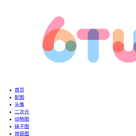
首页
配图
头像
二次元
动物图
妹子图
帅哥图