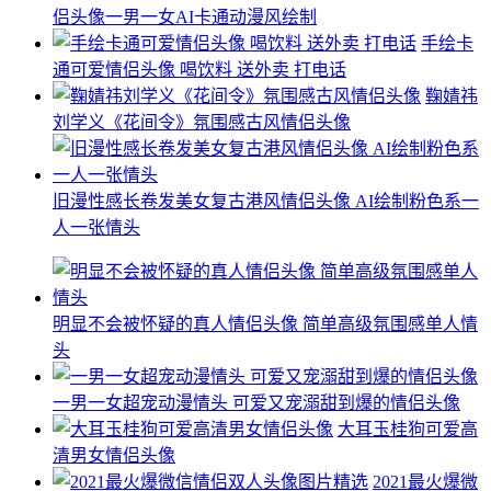
侣头像一男一女AI卡通动漫风绘制
手绘卡
通可爱情侣头像 喝饮料 送外卖 打电话
鞠婧祎
刘学义《花间令》氛围感古风情侣头像
旧漫性感长卷发美女复古港风情侣头像 AI绘制粉色系一
人一张情头
明显不会被怀疑的真人情侣头像 简单高级氛围感单人情
头
一男一女超宠动漫情头 可爱又宠溺甜到爆的情侣头像
大耳玉桂狗可爱高
清男女情侣头像
2021最火爆微