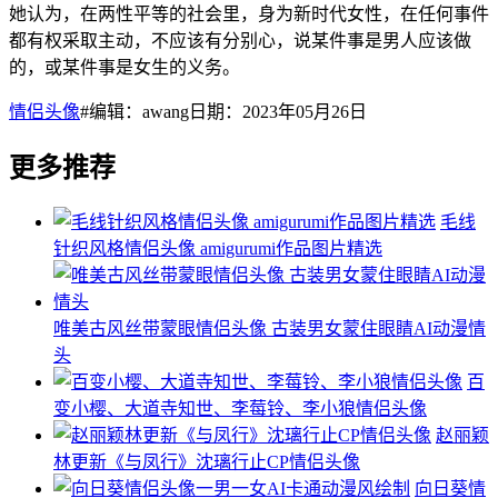
她认为，在两性平等的社会里，身为新时代女性，在任何事件
都有权采取主动，不应该有分别心，说某件事是男人应该做
的，或某件事是女生的义务。
情侣头像
#编辑：awang日期：2023年05月26日
更多推荐
毛线
针织风格情侣头像 amigurumi作品图片精选
唯美古风丝带蒙眼情侣头像 古装男女蒙住眼睛AI动漫情
头
百
变小樱、大道寺知世、李莓铃、李小狼情侣头像
赵丽颖
林更新《与凤行》沈璃行止CP情侣头像
向日葵情