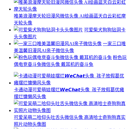
唯美浪漫摩天轮旧漫风微信头像 AI绘画蓝天白云彩虹摩
天轮头像
可爱柴犬狗狗钻洞卡
头头像图片
一家三口唯
美温馨旧漫风AI亲子微信头像
粉色玩
偶电竞奋斗兔微信头像 戴耳机的奋斗兔
卡通动漫可爱萌娃摆烂𝙒𝙚𝘾𝙝𝙖𝙩头像 ​​​ 孩子放假葛优瘫
摆烂慵懒风头像
可爱呆萌二哈仰头吐舌头微信头像 高清哈士奇狗狗真实
照片动物头像图