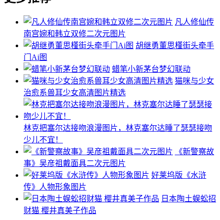
凡人修仙传
南宫婉和韩立双修二次元图片
胡继勇董思槿街头牵手
门Ai图
蜡笔小新茅台梦幻联动
猫咪与少女
治愈系兽耳少女高清图片精选
林克把塞尔达接吻浪漫图片，林克塞尔达睡了瑟瑟接吻
少儿不宜！
《新警察故
事》吴彦祖戴面具二次元图片
好莱坞版《水浒
传》人物形象图片
日本陶土蜈蚣招
财猫 樱井真美子作品