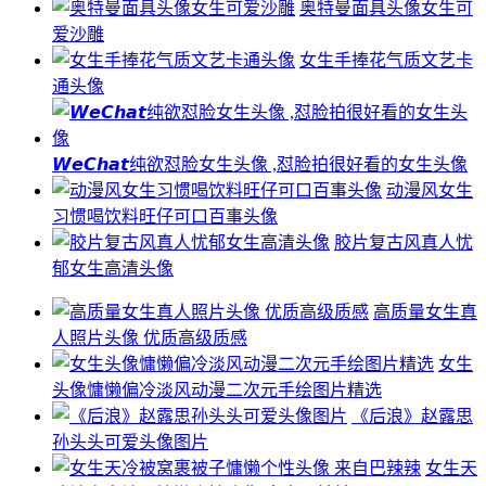
奥特曼面具头像女生可
爱沙雕
女生手捧花气质文艺卡
通头像
𝙒𝙚𝘾𝙝𝙖𝙩纯欲怼脸女生头像 ​​,怼脸拍很好看的女生头像
动漫风女生
习惯喝饮料旺仔可口百事头像
胶片复古风真人忧
郁女生高清头像
高质量女生真
人照片头像 优质高级质感
女生
头像慵懒偏冷淡风动漫二次元手绘图片精选
《后浪》赵露思
孙头头可爱头像图片
女生天