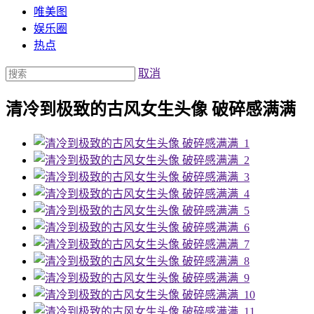
唯美图
娱乐圈
热点
取消
清冷到极致的古风女生头像 破碎感满满