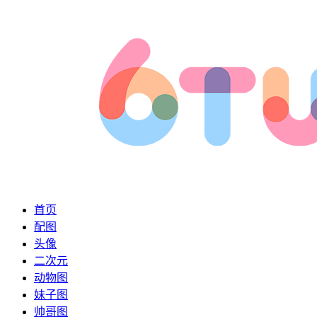
首页
配图
头像
二次元
动物图
妹子图
帅哥图