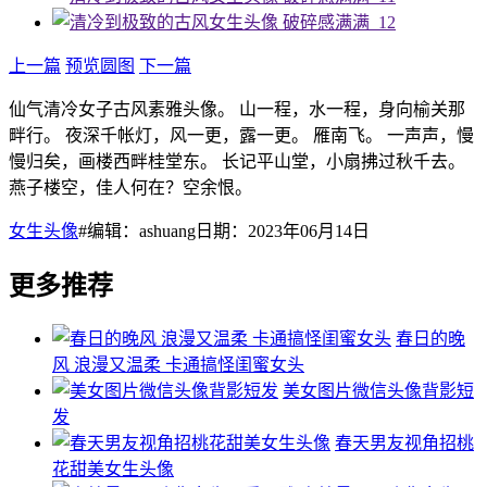
上一篇
预览圆图
下一篇
仙气清冷女子古风素雅头像。 山一程，水一程，身向榆关那
畔行。 夜深千帐灯，风一更，露一更。 雁南飞。 一声声，慢
慢归矣，画楼西畔桂堂东。 长记平山堂，小扇拂过秋千去。
燕子楼空，佳人何在？空余恨。
女生头像
#编辑：ashuang日期：2023年06月14日
更多推荐
春日的晚
风 浪漫又温柔 卡通搞怪闺蜜女头
美女图片微信头像背影短
发
春天男友视角招桃
花甜美女生头像