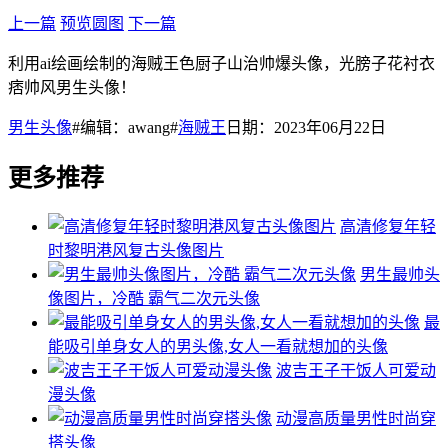
上一篇
预览圆图
下一篇
利用ai绘画绘制的海贼王色厨子山治帅爆头像，光膀子花衬衣
痞帅风男生头像！
男生头像
#编辑：awang#
海贼王
日期：2023年06月22日
更多推荐
高清修复年轻
时黎明港风复古头像图片
男生最帅头
像图片，冷酷 霸气二次元头像
最
能吸引单身女人的男头像,女人一看就想加的头像
波吉王子干饭人可爱动
漫头像
动漫高质量男性时尚穿
搭头像