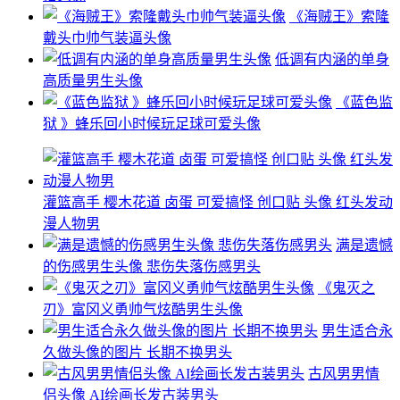
《海贼王》索隆
戴头巾帅气装逼头像
低调有内涵的单身
高质量男生头像
《蓝色监
狱 》蜂乐回小时候玩足球可爱头像
灌篮高手 樱木花道 卤蛋 可爱搞怪 创口贴 头像 红头发动
漫人物男
满是遗憾
的伤感男生头像 悲伤失落伤感男头
《鬼灭之
刃》富冈义勇帅气炫酷男生头像
男生适合永
久做头像的图片 长期不换男头
古风男男情
侣头像 AI绘画长发古装男头