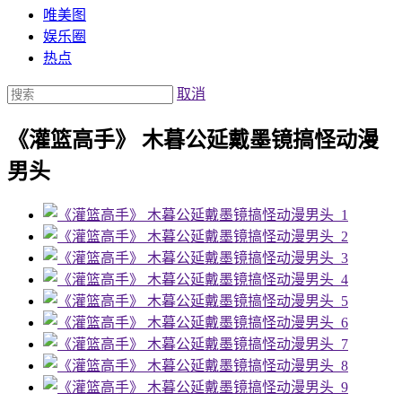
唯美图
娱乐圈
热点
取消
《灌篮高手》 木暮公延戴墨镜搞怪动漫
男头