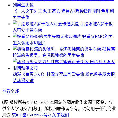
《一人之下》王也/王道长 诸葛青/诸葛狐狸 咖啡色系列
男生头像
手绘哆啦A梦干饭
人可爱卡通头像
好看又EMO的男
生头像无水印图片
孤独感
拉满的头像男，充满孤独感的男生头像
动漫《鬼灭之刃》甘露寺蜜璃可爱头像 粉色系头发大眼
睛动漫女孩
查看全部
6图 版权所有© 2021-2024 本网站的图片收集来源于网络，仅
供个人学习交流使用，版权归原作者所有，请勿用于任何商业
用途
京ICP备15039977号-3
关于我们