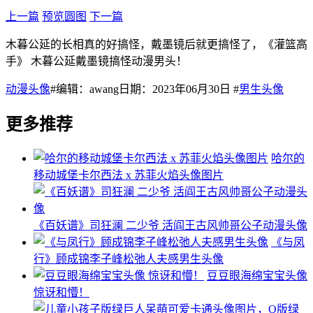
上一篇
预览圆图
下一篇
木暮公延的长相真的好搞怪，戴墨镜后就更搞怪了，《灌篮高
手》 木暮公延戴墨镜搞怪动漫男头！
动漫头像
#编辑：awang日期：2023年06月30日 #
男生头像
更多推荐
哈尔的
移动城堡卡尔西法 x 苏菲火焰头像图片
《百妖谱》司狂澜 二少爷 活阎王古风帅哥公子动漫头像
《与凤
行》顾成锦李子峰松弛人夫感男生头像
豆豆眼海绵宝宝头像
惊讶和懵！