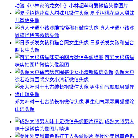
动漫《小林家的龙女仆》小林超萌可爱微信头像图片
夏季招桃花真人甜妹
儿微信头像
真人卡通小孩沙
雕搞怪稀有微信头像
日系长发女孩和猫合
照女生头像
可爱大眼睛猫
咪实拍图片微信头像组图
头像大户
徐若晗氛围感少女小清新微信头像
邓为叶时十七古装长袍微信头像 男生仙气飘飘男狐狸涂
山璟头像
成熟大叔男人
味十足微信头像图片精选
美团外卖风黄色系