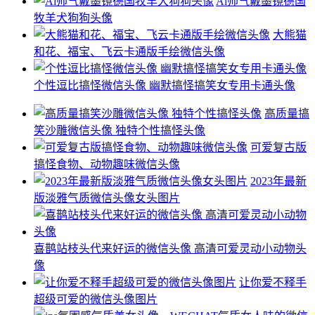
Ai帅气戴墨镜德国
牧羊犬狗狗头像
大熊猫
和花、福宝、飞云卡通版手绘微信头像
个性逗比搞怪微信头像 幽默搞怪搞笑女专用卡通头像
高质量搞
笑沙雕微信头像 独特个性搞怪头像
可爱复古版
搞怪食物、动物趣味微信头像
2023年最新
版淡雅气质微信头像女头图片
喜鹊站枝头代来好运的微信头像 高清可爱灵动小动物头
像
让你爱不释手
超级可爱的微信头像图片