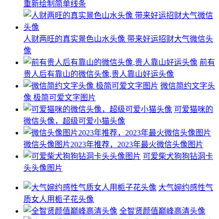
重新绘制简单线条
人财两旺的真实景色山水头像 带来好运招财大气微信头
像
前有
贵人后有靠山的微信头像,贵人靠山好运头像
微信简约文字头
像 极简可爱文字图片
可爱猫咪的
微信头像，超级可爱小猫头像
微信头像图片2023年推荐，2023年最火微信头像图片
可爱柴犬狗狗钻洞卡
头头像图片
大气婉约感性气
质女人用栀子花头像
全智贤颜值巅峰高清头像