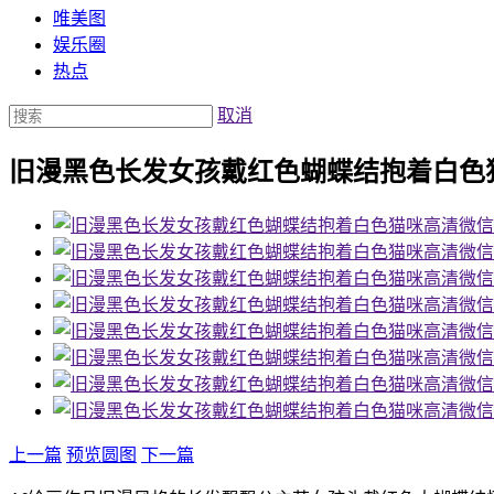
唯美图
娱乐圈
热点
取消
旧漫黑色长发女孩戴红色蝴蝶结抱着白色猫
上一篇
预览圆图
下一篇