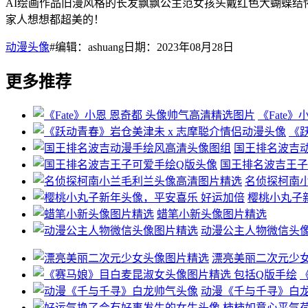
AI绘画作品旧漫风格的长发飘飘公主范女孩头戴红色大蝴蝶结
家人想想都超美的！
动漫头像
#编辑：ashuang日期：2023年08月28日
更多推荐
《Fate
《
国王排名波吉
国王排名波吉王子
名侦探柯南
樱桃小丸子
蜡笔小新头像图片精选
动漫公主人物微信头
漂亮美丽二次元少
动漫《千与千寻》白