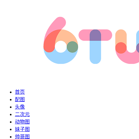
首页
配图
头像
二次元
动物图
妹子图
帅哥图