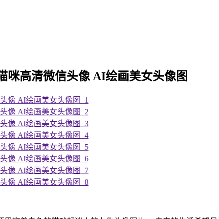
咪高清微信头像 AI绘画美女头像图