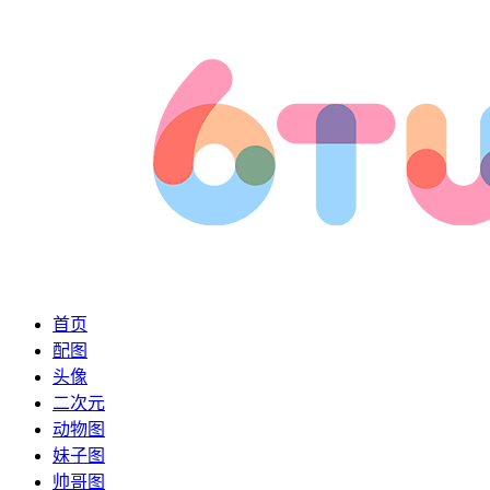
首页
配图
头像
二次元
动物图
妹子图
帅哥图