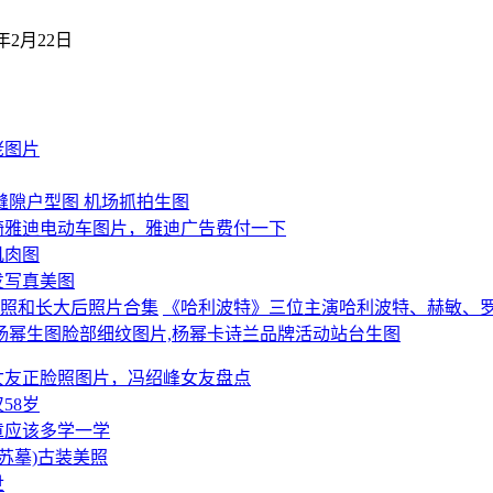
4年2月22日
佬图片
缝隙户型图 机场抓拍生图
骑雅迪电动车图片，雅迪广告费付一下
肌肉图
发写真美图
《哈利波特》三位主演哈利波特、赫敏、
杨幂生图脸部细纹图片,杨幂卡诗兰品牌活动站台生图
女友正脸照图片，冯绍峰女友盘点
58岁
章应该多学一学
苏摹)古装美照
世