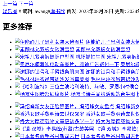
上一篇
下一篇
娱乐圈
# 编辑: awang#
虞书欣
首发: 2023年08月28日 更新: 202
更多推荐
伊能静儿子恩利女装大
素颜林允双板女孩滑雪照
宋祖儿紧身裤
奥尼尔
谢娜的锁骨和手臂线条
毛林林睡衣吊带裙沙
冯绍峰新
香港女歌手黎明诗去世仅
佟大为厚德载物文
《镜·双城》李易峰(
日本著名歌手谷村新司去