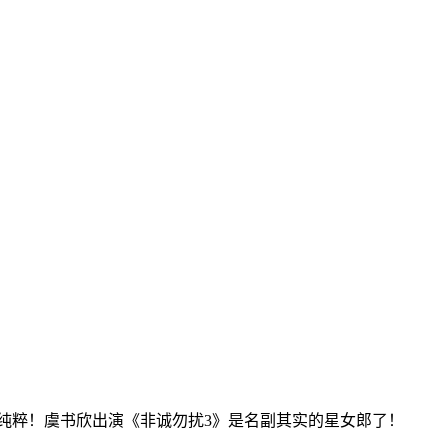
纯粹！虞书欣出演《非诚勿扰3》是名副其实的星女郎了！