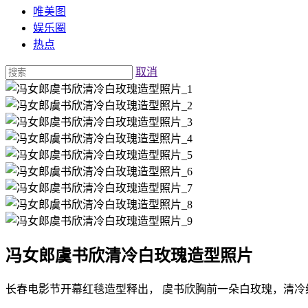
唯美图
娱乐圈
热点
取消
冯女郎虞书欣清冷白玫瑰造型照片
长春电影节开幕红毯造型释出， 虞书欣胸前一朵白玫瑰，清冷