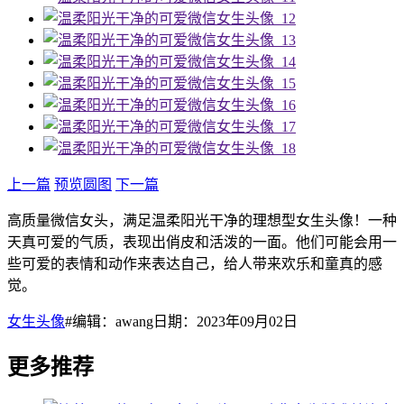
上一篇
预览圆图
下一篇
高质量微信女头，满足温柔阳光干净的理想型女生头像！一种
天真可爱的气质，表现出俏皮和活泼的一面。他们可能会用一
些可爱的表情和动作来表达自己，给人带来欢乐和童真的感
觉。
女生头像
#编辑：awang日期：2023年09月02日
更多推荐