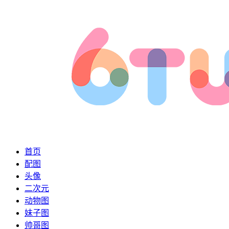
首页
配图
头像
二次元
动物图
妹子图
帅哥图