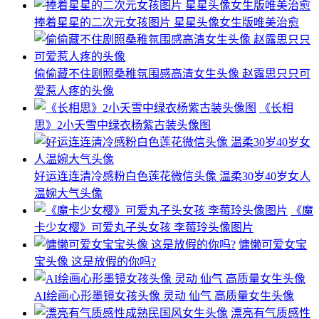
捧着星星的二次元女孩图片 星星头像女生版唯美治愈
偷偷藏不住剧照桑稚氛围感高清女生头像 赵露思只只可
爱惹人疼的头像
《长相
思》2小夭雪中绿衣杨紫古装头像图
好运连连清冷感粉白色莲花微信头像 温柔30岁40岁女人
温婉大气头像
《魔
卡少女樱》可爱丸子头女孩 李莓玲头像图片
慵懒可爱女宝
宝头像 这是放假的你吗?
AI绘画心形墨镜女孩头像 灵动 仙气 高质量女生头像
漂亮有气质感性