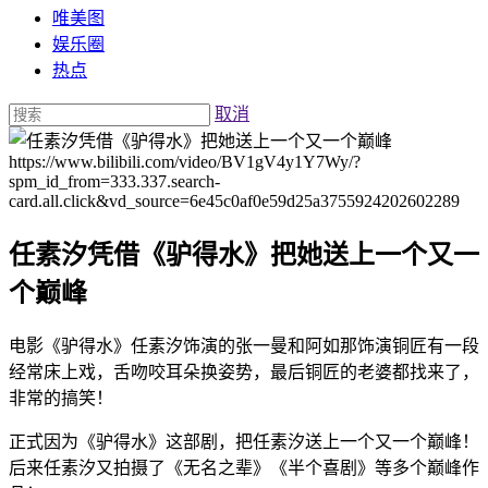
唯美图
娱乐圈
热点
取消
https://www.bilibili.com/video/BV1gV4y1Y7Wy/?
spm_id_from=333.337.search-
card.all.click&vd_source=6e45c0af0e59d25a3755924202602289
任素汐凭借《驴得水》把她送上一个又一
个巅峰
电影《驴得水》任素汐饰演的张一曼和阿如那饰演铜匠有一段
经常床上戏，舌吻咬耳朵换姿势，最后铜匠的老婆都找来了，
非常的搞笑！
正式因为《驴得水》这部剧，把任素汐送上一个又一个巅峰！
后来任素汐又拍摄了《无名之辈》《半个喜剧》等多个巅峰作