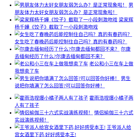
男
朋友体力太好女朋友弱怎么办？是正常现象啦！
梁家辉
杨千嬅《饺子》截取了一小段刺激吻戏
女生吃了春晚药后能控制住自己吗？真的有春药吗？
尔康
去缅甸经历了什么?尔康去缅甸都回不来？
老公和小三在车上做
我想卖了车
男生
说把你填满了怎么回答?可以回答你好棒！
霍雨浩捏爆小橘子两
人有了孩子
情侣瑜伽三十六式
实战演练视频！
王爷派人给
宫女酒里下药,好好感受本王!