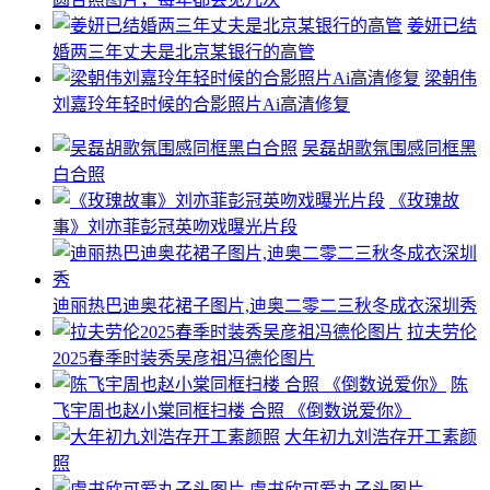
姜妍已结
婚两三年丈夫是北京某银行的高管
梁朝伟
刘嘉玲年轻时候的合影照片Ai高清修复
吴磊胡歌氛围感同框黑
白合照
《玫瑰故
事》刘亦菲彭冠英吻戏曝光片段
迪丽热巴迪奥花裙子图片,迪奥二零二三秋冬成衣深圳秀
拉夫劳伦
2025春季时装秀吴彦祖冯德伦图片
陈
飞宇周也赵小棠同框扫楼 合照 《倒数说爱你》
大年初九刘浩存开工素颜
照
虞书欣可爱丸子头图片