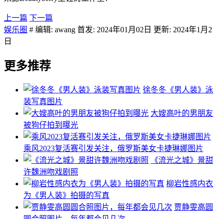
上一篇
下一篇
娱乐圈
# 编辑: awang 首发: 2024年01月02日 更新: 2024年1月2
日
更多推荐
徐冬冬《男人装》泳
装写真图片
大嫂高叶的男朋友
被狗仔拍到曝光
乘风2023复活赛引发关注，俄罗斯美女卡捷琳娜图片
《流光之城》景甜
许魏洲吻戏剧照
柳岩性感内衣
为《男人装》拍摄的写真
贾静雯高圆
圆合照图片，每年都会见几次