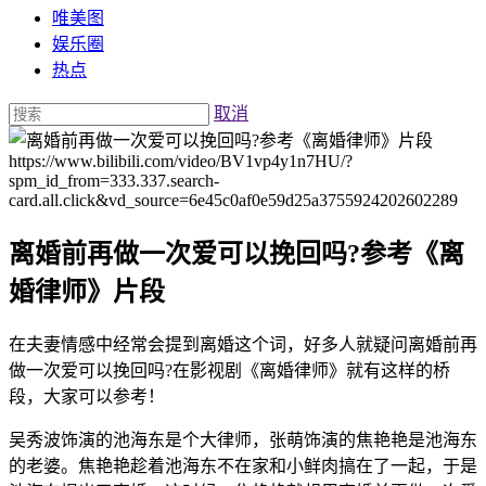
唯美图
娱乐圈
热点
取消
https://www.bilibili.com/video/BV1vp4y1n7HU/?
spm_id_from=333.337.search-
card.all.click&vd_source=6e45c0af0e59d25a3755924202602289
离婚前再做一次爱可以挽回吗?参考《离
婚律师》片段
在夫妻情感中经常会提到离婚这个词，好多人就疑问离婚前再
做一次爱可以挽回吗?在影视剧《离婚律师》就有这样的桥
段，大家可以参考！
吴秀波饰演的池海东是个大律师，张萌饰演的焦艳艳是池海东
的老婆。焦艳艳趁着池海东不在家和小鲜肉搞在了一起，于是