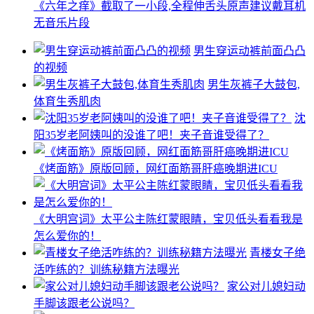
《六年之痒》截取了一小段,全程伸舌头原声建议戴耳机
无音乐片段
男生穿运动裤前面凸凸
的视频
男生灰裤子大鼓包,
体育生秀肌肉
沈
阳35岁老阿姨叫的没谁了吧！夹子音谁受得了？
《烤面筋》原版回顾，网红面筋哥肝癌晚期进ICU
《大明宫词》太平公主陈红蒙眼睛，宝贝低头看看我是
怎么爱你的！
青楼女子绝
活咋练的？训练秘籍方法曝光
家公对儿媳妇动
手脚该跟老公说吗？