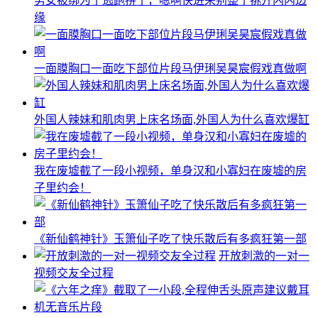
男女被绑为了逃跑拼了，嗯啊快进来别整了挑开内内边
缘
一面膜胸口一面吃下部位片段马伊琍吴昊宸假戏真做啊
外国人辣妹和肌肉男上床名场面,外国人为什么喜欢爆缸
我在废墟截了一段小视频，单身汉和小寡妇在废墟的房
子里约会！
《新仙鹤神针》玉箫仙子吃了快乐散后有多疯狂第一部
开放刺激的一对一
视频交友全过程