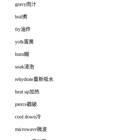
gravy肉汁
boil煮
fry油炸
yolk蛋黄
burn糊
soak浸泡
rehydrate重新吸水
heat up加热
pierce戳破
cool down冷
microwave微波