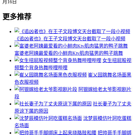
月16日
更多推荐
《追凶者也》在王子文段博文天台截取了一段小视频
富婆老阿姨最爱看的小鲜肉Ktv肌肉猛男的鸭子跳舞
女生扭屁股视
频整个背身热舞哔哩哔哩
崔乂园跳舞名场面黑
色衣服视频
阿银嫁给老太爷影视剧片
段
社长妻子为了丈夫
原谅下属的原因
沈梦辰模仿叶珂吃蛋糕
名场面
把帅哥手手脚绑