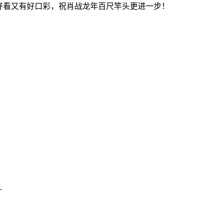
好看又有好口彩，祝肖战龙年百尺竿头更进一步！
！