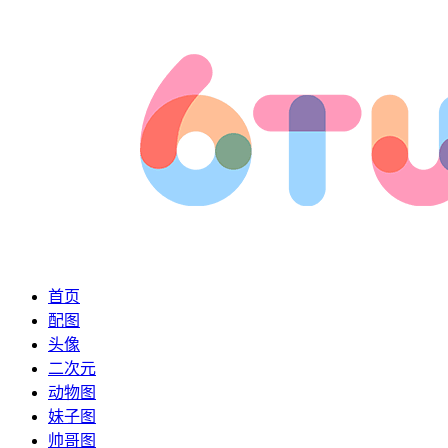
首页
配图
头像
二次元
动物图
妹子图
帅哥图