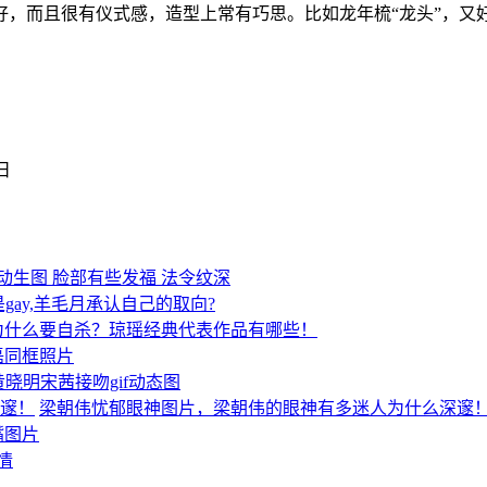
好，而且很有仪式感，造型上常有巧思。比如龙年梳“龙头”，又
6日
动生图 脸部有些发福 法令纹深
gay,羊毛月承认自己的取向?
为什么要自杀？琼瑶经典代表作品有哪些！
磊同框照片
晓明宋茜接吻gif动态图
梁朝伟忧郁眼神图片，梁朝伟的眼神有多迷人为什么深邃
嘴图片
情