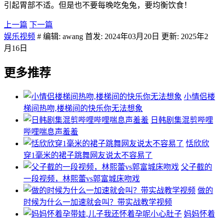
引起胃部不适。但是也不要每晚吃兔兔，要均衡饮食！
上一篇
下一篇
娱乐视频
# 编辑: awang 首发: 2024年03月20日 更新: 2025年2
月16日
更多推荐
小情侣楼
梯间热吻,楼梯间的快乐你无法想象
日韩剧集混剪哔哩
哔哩喘息声羞羞
恬欣欣
穿1毫米的裙子跳舞网友说太不容易了
父子截的
一段视频，林熙蕾vs郭富城床吻戏
做的
时候为什么一加速就会叫？带实战教学视频
妈妈怀着