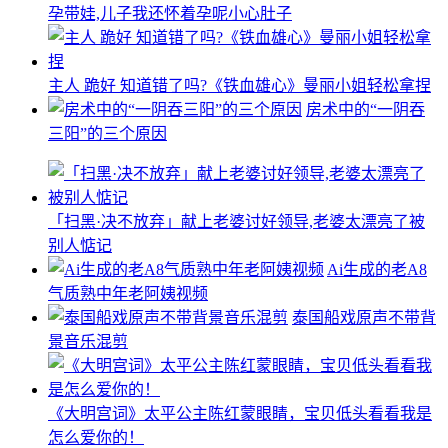
孕带娃,儿子我还怀着孕呢小心肚子
主人 跪好 知道错了吗?《铁血雄心》曼丽小姐轻松拿捏
房术中的“一阴吞
三阳”的三个原因
「扫黑·决不放弃」献上老婆讨好领导,老婆太漂亮了被
别人惦记
Ai生成的老A8
气质熟中年老阿姨视频
泰国船戏原声不带背
景音乐混剪
《大明宫词》太平公主陈红蒙眼睛，宝贝低头看看我是
怎么爱你的！