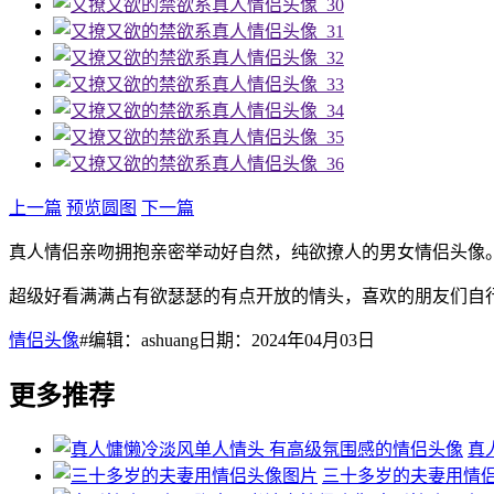
上一篇
预览圆图
下一篇
真人情侣亲吻拥抱亲密举动好自然，纯欲撩人的男女情侣头像
超级好看满满占有欲瑟瑟的有点开放的情头，喜欢的朋友们自
情侣头像
#编辑：ashuang日期：2024年04月03日
更多推荐
真
三十多岁的夫妻用情