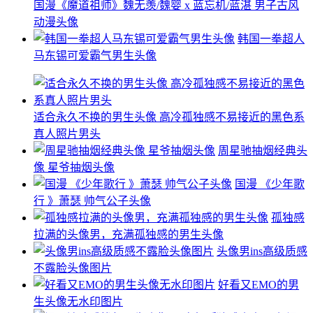
国漫《魔道祖师》魏无羡/魏婴 x 蓝忘机/蓝湛 男子古风
动漫头像
韩国一拳超人
马东锡可爱霸气男生头像
适合永久不换的男生头像 高冷孤独感不易接近的黑色系
真人照片男头
周星驰抽烟经典头
像 星爷抽烟头像
国漫 《少年歌
行 》萧瑟 帅气公子头像
孤独感
拉满的头像男，充满孤独感的男生头像
头像男ins高级质感
不露脸头像图片
好看又EMO的男
生头像无水印图片