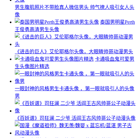
男生腹肌照片不带脸真人微信男头 帅气撩人吸引女人头
像
泰国男明星Perth
王俊勇高清男生头像
《进击的巨人》艾伦耶格尔头像，大眼睛帅哥动漫男头
卡通吸血鬼可爱男
生头像图片精选
一眼封神的风格男生卡通头像 ​​​，第一眼就吸引人的头像
男
《百妖谱》司狂澜 二少爷 活阎王古风帅哥公子动漫头像