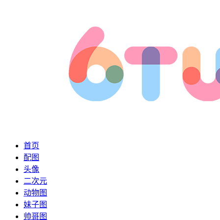
首页
配图
头像
二次元
动物图
妹子图
帅哥图