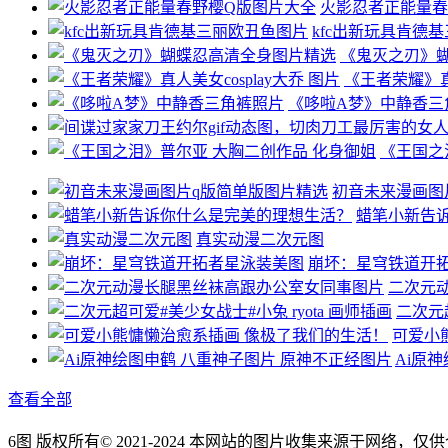
火影忍者正能量春
kfc出新玩具肯德
《鬼灭之刃》
《王者荣耀》真人
《哆啦A梦》中静香三
《王国之
初音未来漫画图
蜡笔小新告
真实动漫二次元图
崩坏：星穹铁道开
二次元
二次元超
可爱小
Ai原
查看全部
6图 版权所有© 2021-2024 本网站的图片收集来源于网