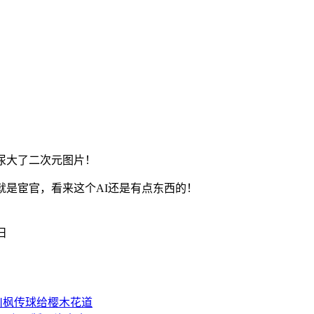
尿大了二次元图片！
就是宦官，看来这个AI还是有点东西的！
1日
川枫传球给樱木花道