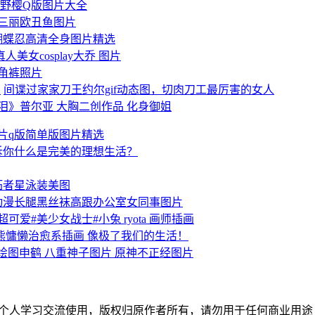
野樱Q版图片大全
基三丽欧丑鱼图片
蝴蝶忍高清全身图片精选
美女cosplay大乔 图片
角裤照片
间谍过家家刀王约尔gif动态图，切肉刀工最厉害的女人
泪》普尔亚 大胸二创作品 化身御姐
片q版简单版图片精选
诉你什么是完美的理想生活？
拓者星泳装美图
动漫长腿黑丝袜高跟办公室女同事图片
可爱#美少女战士#小兔 ryota ​画师插画
熊慵懒治愈系插画 像极了我们的生活！
神绘图申鹤 八重神子图片 原神不正经图片
络，仅供个人学习交流使用，版权归原作者所有，请勿用于任何商业用