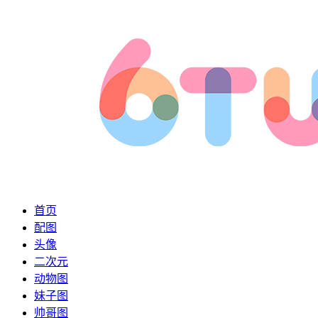
首页
配图
头像
二次元
动物图
妹子图
帅哥图