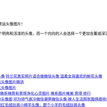
转运头像图片！
个明亮和活泼的头像，而一个内向的人会选择一个更加含蓄或深
铃兰花真实照片适合做微信头像 温柔女孩喜欢的鲜花头像
信头像图片精选
气头像图片
佛系禅意有意境净化心灵图片,佛系图片唯美 意境 修行
邓为帅气高冷微信潮男微信头像 撩人生活照氛围感痞帅
网红毛绒玩具小绵羊头像，那个小羊的毛绒玩具头像