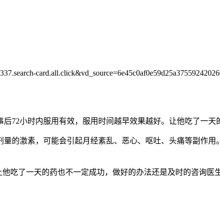
337.search-card.all.click&vd_source=6e45c0af0e59d25a3755924202
后72小时内服用有效，服用时间越早效果越好。让他吃了一天
剂量的激素，可能会引起月经紊乱、恶心、呕吐、头痛等副作用
罩子让他吃了一天的药也不一定成功，做好的办法还是及时的咨询医