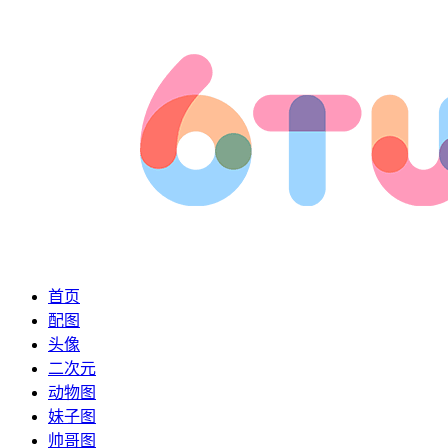
首页
配图
头像
二次元
动物图
妹子图
帅哥图