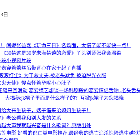
23日
闫妮张益嘉《玩命三日》名场面，太慢了能不能快一点！
《30禁这是30岁未满禁谈的恋爱》丫头别紧张我会温柔
一段小视频片段
代表穿着蕾丝吊带背心在家干起了直播
滚滚红尘》为了救丈夫,被老头欺负 被迫脱光衣服
《鬼天使》慢点怀着孕呢小心肚子
恋爱综艺想谈一场韩剧般的恋爱情侣舌吻 ,老头舌
大揭秘:jk裙子里面是什么样子的？互掀jk裙子为您揭晓！
妇给大哥生孩子，嫂子借来弟媳妇生孩子！
羊》老公看我和别人发的关系
的越大声我就越兴奋是什么歌词？原版出处
好看的逃亡类电影推荐,最经典的逃亡追杀惊险逃生越狱