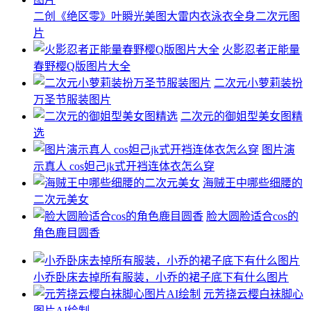
二创《绝区零》叶瞬光美图大雷内衣泳衣全身二次元图
片
火影忍者正能量
春野樱Q版图片大全
二次元小萝莉装扮
万圣节服装图片
二次元的御姐型美女图精
选
图片演
示真人 cos妲己jk式开裆连体衣怎么穿
海贼王中哪些细腰的
二次元美女
脸大圆脸适合cos的
角色鹿目圆香
小乔卧床去掉所有服装，小乔的裙子底下有什么图片
元芳挠云樱白袜脚心
图片AI绘制