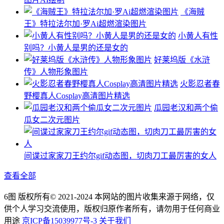
《海贼
王》特拉法尔加·罗Ai超燃渲染图片
小黄人有性
别吗？小黄人是男的还是女的
好莱坞版《水浒
传》人物形象图片
火影忍者春
野樱真人Cosplay高清图片精选
瓜园老汉和两个偷
瓜女二次元图片
间谍过家家刀王约尔gif动态图，切肉刀工最厉害的女人
查看全部
6图 版权所有© 2021-2024 本网站的图片收集来源于网络，仅
供个人学习交流使用，版权归原作者所有，请勿用于任何商业
用途
京ICP备15039977号-3
关于我们