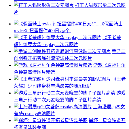
打工人猫咪形象二次元图
片
《假面骑士
revice》扭蛋摆件400日元/个 ​
《王者荣
耀》伽罗太华cosplay二次元图片
手游二
创崩铁开拓者暴射流萤泳装二次元图片
游戏《原神》角
色钟离高清图片精选
《王者
荣耀》少司缘身材丰满最美的腿AI图片
游戏
三角洲行动二次元麦晓雯的脚丫子图片高清
上海漫展cp29女
菩萨cosplay高清图片
崩坏：星穹铁道开
拓者星泳装美图