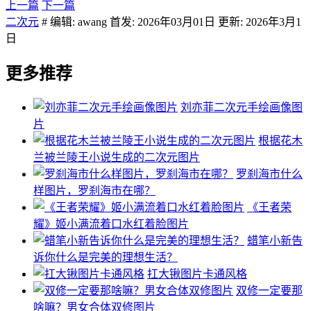
上一篇
下一篇
二次元
# 编辑: awang 首发: 2026年03月01日 更新: 2026年3月1
日
更多推荐
刘亦菲二次元手绘画像图
片
根据花木
兰被兰陵王小说生成的二次元图片
罗刹海市什么
样图片，罗刹海市在哪？
《王者荣
耀》姬小满流着口水红着脸图片
蜡笔小新告
诉你什么是完美的理想生活？
扛大锹图片卡通风格
双修一定要那
啥嘛？男女合体双修图片