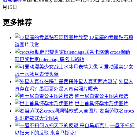
月15日
更多推荐
12星座的专属钻石项
链图片欣赏
crocs穆勒
鞋巴黎世家balenciaga联名卡骆驰
可爱动漫美少女
战士水冰月表情头像
外星人
真存在吗？墨西哥外星人真实照片曝光
迪士尼白雪公主图片精选
世上首具怀孕木乃伊图片
麦当劳联名crocs
洞洞鞋款式大全图片
一屋不扫何
以扫天下的反驳 来自马斯克！