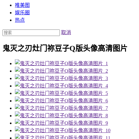
唯美图
娱乐圈
热点
取消
鬼灭之刃灶门祢豆子Q版头像高清图片