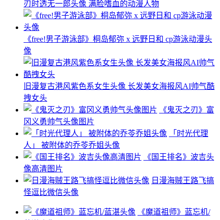
刃时透无一郎头像 满脸嗜血的动漫人物
《free!男子游泳部》桐岛郁弥 x 远野日和 cp游泳动漫头
像
旧漫复古港风紫色系女生头像 长发美女海报风AI帅气酷
拽女头
《鬼灭之刃》富
冈义勇帅气头像图片
「时光代理
人」 被附体的乔苓乔姐头像
《国王排名》波吉头
像高清图片
日漫海贼王路飞搞
怪逗比微信头像
《魔道祖师》蓝忘机/