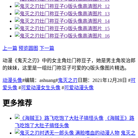
上一篇
预览圆图
下一篇
动漫《鬼灭之刃》中的女主角灶门祢豆子，她是男主角炭治郎
的妹妹，这里是一组灶门祢豆子可爱的Q版头像图片精选。
动漫头像
#编辑：ashuang#
鬼灭之刃
日期：2021年12月28日 #
可
爱头像
#
可爱动漫女生头像
#
可爱动漫头像
更多推荐
《海贼王》路
飞吃饱了大肚子搞怪头像
鬼灭之