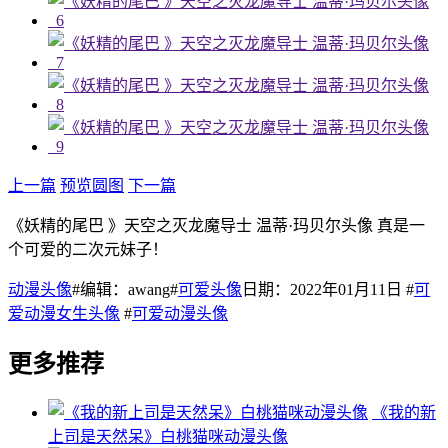
上一篇
预览圆图
下一篇
《妖精的尾巴 》天空之灭龙魔导士 温蒂·玛贝尔头像 真是一
个可爱的二次元妹子！
动漫头像
#编辑：awang#
可爱头像
日期：2022年01月11日 #
可
爱动漫女生头像
#
可爱动漫头像
更多推荐
《我的新
上司是天然呆》白桃猫咪动漫头像