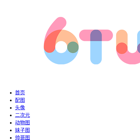
首页
配图
头像
二次元
动物图
妹子图
帅哥图