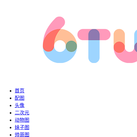
首页
配图
头像
二次元
动物图
妹子图
帅哥图