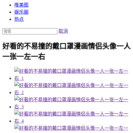
唯美图
娱乐圈
热点
取消
好看的不易撞的戴口罩漫画情侣头像一人
一张一左一右