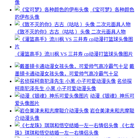
像
《宝可梦》各种颜色
的伊布头像
《致不灭的你》古古（咕咕 ）头像 二次元面具人物
《灌篮高手》流川枫 VS 三井寿 cp动漫打篮球头像图片
戴
墨镜卡通动漫女孩头像，可爱帅气高冷霸气十足
名侦探
柯南犯泽先生 小黑 小子可爱动漫头像
动漫《银魂》神乐可
爱头像图片
岩仓美津未和志摩聪
介动漫头像
《七龙
珠》琪琪和悟空结婚一左一右情侣头像