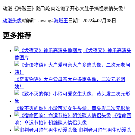
动漫《海贼王》路飞吃肉吃饱了开心大肚子搞怪表情头像！
动漫头像
#编辑：awang#
海贼王
日期：2022年02月08日
更多推荐
《犬夜叉》神乐高清头
像图片
《奇蛋物语》大户爱母亲大户多惠头像，二次元老阿
姨！
《致不灭的你》小玲可爱女生头像，黄头发二次元形象
《宿命回
响：命运节拍》朝雏磔人情侣头像
审判者月帅气男生动漫头