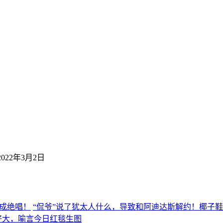
2022年3月2日
“侃爷”说了犹太人什么，导致和阿迪达斯解约！椰子
好大，喻言今日红毯生图