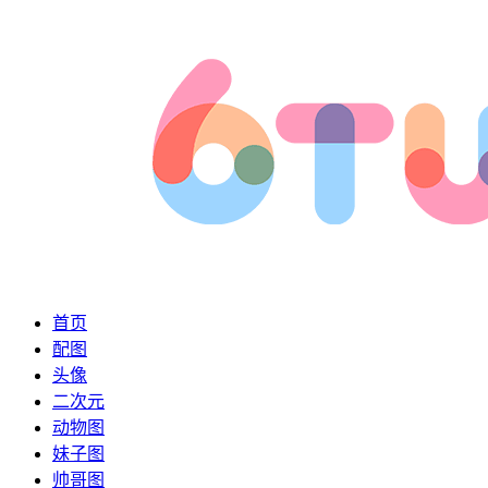
首页
配图
头像
二次元
动物图
妹子图
帅哥图