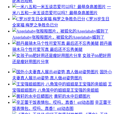
配黑色短靴
一
米八五和一米五谈恋爱可以吗？最萌身高差图片
C罗39岁生日
全家福 梅罗之争胜负已分
Angelababy张殷殷图片，被狐化的Angelababy媚到了
颜丹晨
骑木马个性可爱写真 最后还不忘秀美腿
女孩子bb肥好用
还是瘦好用图片分享
国外小
夫妻真人展示48姿势,真人做48姿势图片
王
宝强姐姐图片,八角笼中的姐姐是王宝强的亲姐姐
黄轩的水中巨蟒图片
辛芷蕾干
饭表情包，哎吗，真香！gif动态图