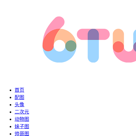
首页
配图
头像
二次元
动物图
妹子图
帅哥图