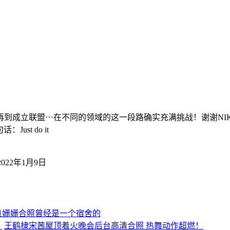
到成立联盟⋯在不同的领域的这一段路确实充满挑战！谢谢NI
st do it
2022年1月9日
袁姗姗合照曾经是一个宿舍的
王鹤棣宋茜屋顶着火晚会后台高清合照 热舞动作超燃！