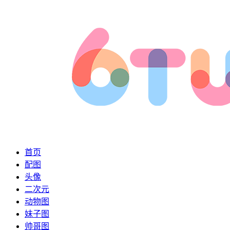
首页
配图
头像
二次元
动物图
妹子图
帅哥图