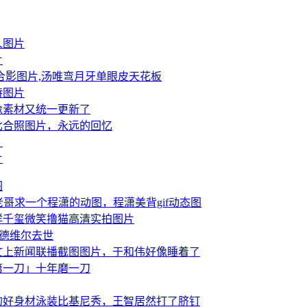
人图片
片
合影图片,汤唯弯月牙单眼皮天花板
特图片
像素材又统一更新了
比合照图片，永远的回忆
？
片
图
老哥求一个程潇的动图，程潇美背gif动态图
烊千玺微笑撸猫高清实拍图片
波德维尔去世
文上新闻联播截图图片，于和伟好像睡着了
第一刀」十年磨一刀
的好身材泳装比基尼秀，王智居然打了脐钉