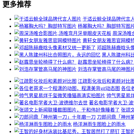
更多推荐
于适云鲸全球品牌代言
杨幂胸大吗？胸部特写图
周深汤唯
黄轩女朋友雅思官网模
邓超陈赫鹿晗头
黑人陈建州科
赵露思坐轮椅得了什么病
刘浩存掌管高马尾的神图
江疏影化妆后和素颜对比
各位
帅气男星易
著名电影学者大卫·
张颂
刀郎问鼎「神州
杨洋淋雨生图脸上的雨水
王智