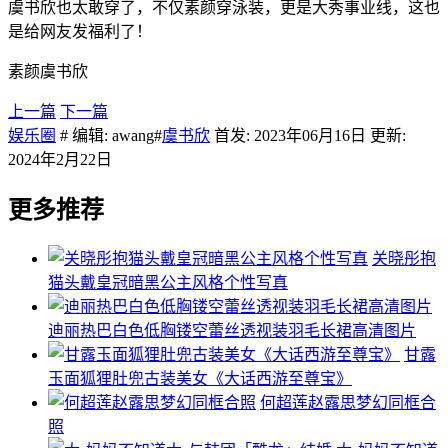
虞书欣也太敢穿了，不仅素颜穿泳装，更是大秀事业线，这也
是给网友发福利了！
素颜虞书欣
上一篇
下一篇
娱乐圈
# 编辑: awang#
虞书欣
首发: 2023年06月16日 更新:
2024年2月22日
更多推荐
关晓彤抱
猫头戴皇冠暗黑公主风格个性写真
迪丽热巴白色低胸镂空蕾丝透视装羽毛长裙高清图片
甘露
玉面狐狸肚兜古装美女《大话西游至尊宝》
何超莲赵露思梦幻同框合
照