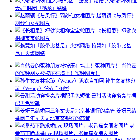
大s妈妈不知道
大s与韩团「酷龙」结婚
赵丽颖《与凤行》
羽纱仙女裙图片
《长相思》檀健次
相柳宝宝蛇图片
赖慧如「胶带比基
尼」火爆网络
肖鹤云
的冤种朋友被按压在墙上！冤种图片！
孙生女友林宛
璇（Wendy）泳衣自拍照
景甜活动穿搭亮片裙
配黑色短靴
姜妍已结
婚两三年丈夫是北京某银行的高管
老
番茄下跪求婚live 现场图片，老番茄女朋友图片