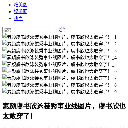
唯美图
娱乐圈
热点
取消
素颜虞书欣泳装秀事业线图片，虞书欣也
太敢穿了！