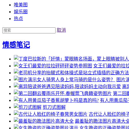
唯美图
娱乐圈
热点
取消
情感笔记
女王们最爱的拉
图片
离
第二回
有人用黄瓜茄
剪刀式图解
古代让人脸红的椅
最羞耻的跪法图片高清大
女生跪姿的正确姿势图