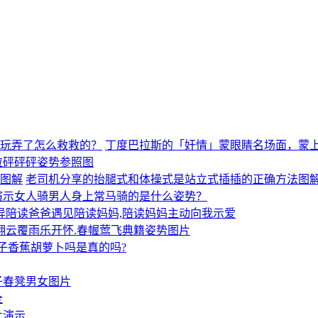
丁度巴拉斯的「奸情」蒙眼睛名场面，蒙
拉砰砰砰姿势参照图
老司机分享的抬腿式和体操式是站立式插插的正确方法图
演示女人骑男人身上常马骑的是什么姿势？
异陪读爸爸遇见陪读妈妈,陪读妈妈主动向我示爱
翻云覆雨乐开怀.春幄莺飞典籍姿势图片
子香蕉胡萝卜吗是真的吗?
子春凳男女图片
全
片演示