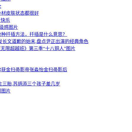
全
身材皮肤状态都很好
日快乐
色高级感图片
2种扦插方法，扦插是什么意思？
发长文道歉的始末,盘点尹正出演的经典角色
无限超越班》第三季“十八铜人”图片
贝尔获金扫帚影帝张淼怡金扫帚影后
生三胎,苏炳添三个孩子差几岁
照图片