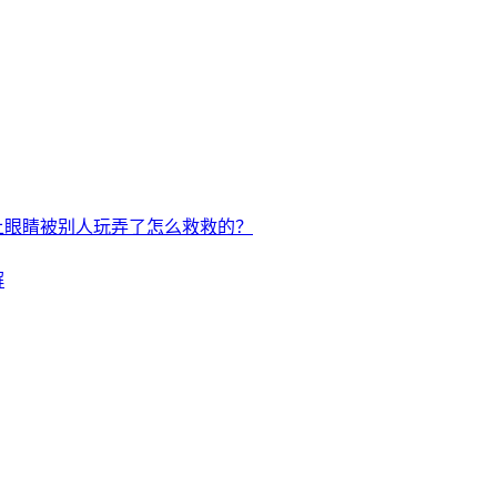
上眼睛被别人玩弄了怎么救救的？
解