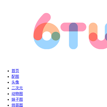
首页
配图
头像
二次元
动物图
妹子图
帅哥图