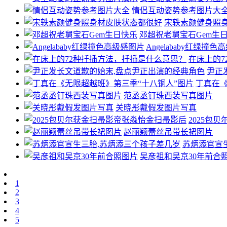
情侣互动姿势参考图片大
宋轶素颜健身照
邓超祝老舅宝石Gem生
Angelababy红绿撞
在床上的7
尹正
丁真在《
范丞丞钉珠西装写真图片
关晓彤戴假发图片写真
2025包
赵丽颖蕾丝吊带长裙图片
苏炳添官宣
吴彦祖和吴京30年前合
1
2
3
4
5