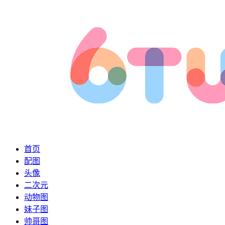
首页
配图
头像
二次元
动物图
妹子图
帅哥图