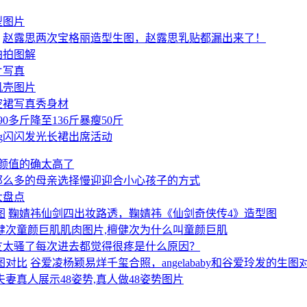
型图片
赵露思两次宝格丽造型生图，赵露思乳贴都漏出来了！
拍拍图解
片写真
机壳图片
空裙写真秀身材
90多斤降至136斤暴瘦50斤
uling闪闪发光长裙出席活动
 颜值的确太高了
那么多的母亲选择慢迎迎合小心孩子的方式
大盘点
鞠婧祎仙剑四出妆路透，鞠婧祎《仙剑奇侠传4》造型图
健次童颜巨肌肌肉图片,檀健次为什么叫童颜巨肌
友太骚了每次进去都觉得很疼是什么原因？
谷爱凌杨颖易烊千玺合照，angelababy和谷爱玲发的生图
夫妻真人展示48姿势,真人做48姿势图片