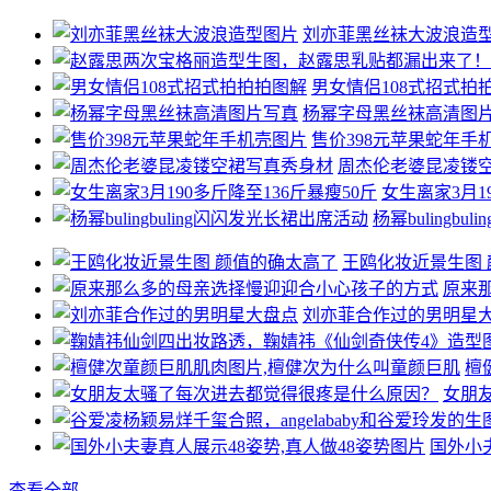
刘亦菲黑丝袜大波浪造
男女情侣108式招式拍
杨幂字母黑丝袜高清图
售价398元苹果蛇年手
周杰伦老婆昆凌镂
女生离家3月1
杨幂bulingb
王鸥化妆近景生图
原来
刘亦菲合作过的男明星
檀
女朋
国外小
查看全部